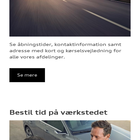
Se åbningstider, kontaktinformation samt
adresse med kort og kørselsvejledning for
re
alle vores afdelinger.
tik
Se mere
Bestil tid på værkstedet