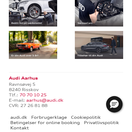
Audi Aarhus
Ravnsøvej 5
8240 Risskov
Tlf.:
70 70 10 25
E-mail:
aarhus@audi.dk
CVR: 27 26 81 88
audi.dk
Forbrugerklage
Cookiepolitik
Betingelser for online booking
Privatlivspolitik
Kontakt