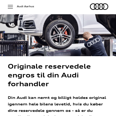
Audi
Toggle
Audi Aarhus
navigation
Originale reservedele
engros til din Audi
forhandler
Din Audi kan nemt og billigt holdes original
igennem hele bilens levetid, hvis du køber
dine reservedele gennem os - så er du