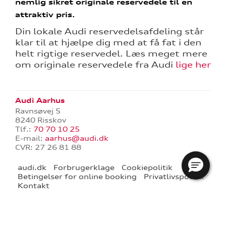
nemlig sikret originale reservedele til en
attraktiv pris.
Din lokale Audi reservedelsafdeling står
klar til at hjælpe dig med at få fat i den
helt rigtige reservedel. Læs meget mere
om originale reservedele fra Audi
lige her
re
Audi Aarhus
tik
Ravnsøvej 5
8240 Risskov
Tlf.:
70 70 10 25
E-mail:
aarhus@audi.dk
CVR: 27 26 81 88
audi.dk
Forbrugerklage
Cookiepolitik
Betingelser for online booking
Privatlivspolitik
Kontakt