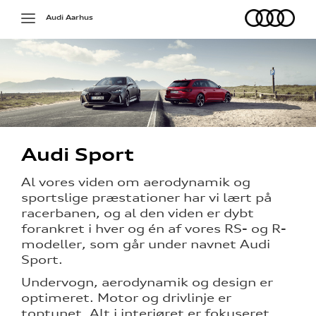
Audi
Toggle
Audi Aarhus
navigation
tur
Audi Sport
ådgiver
Al vores viden om aerodynamik og
g
sportslige præstationer har vi lært på
racerbanen, og al den viden er dybt
- og
forankret i hver og én af vores RS- og R-
sing
modeller, som går under navnet Audi
Sport.
Undervogn, aerodynamik og design er
optimeret. Motor og drivlinje er
toptunet. Alt i interiøret er fokuseret