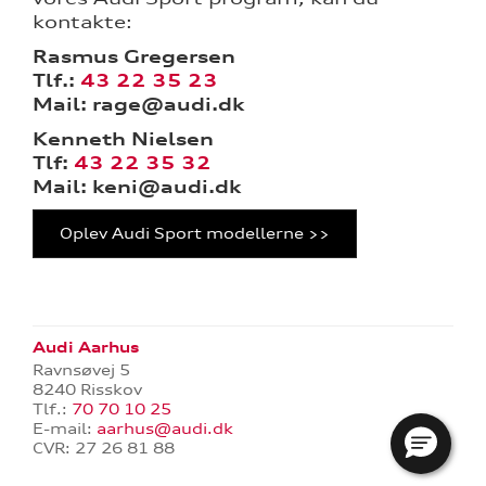
kontakte:
tik
Rasmus Gregersen
Tlf.:
43 22 35 23
Mail: rage@audi.dk
Kenneth Nielsen
Tlf:
43 22 35 32
Mail: keni@audi.dk
Oplev Audi Sport modellerne >>
Audi Aarhus
Ravnsøvej 5
8240 Risskov
Tlf.:
70 70 10 25
E-mail:
aarhus@audi.dk
CVR: 27 26 81 88