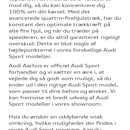
mod dig, så du kan koncentrere dig
100% om din kørsel. Med det
avancerede quattro-firehjulstræk, har du
konstant den optimale trækkræft på
alle fire hjul, og når du træder på
speederen, er du altid garanteret rigeligt
overskud. Dette er blot nogle af
højdepunkterne i vores forskellige Audi
Sport modeller.
Audi Aarhus er officiel Audi Sport
forhandler og vi sætter en ære i, at
vejlede dig så godt som muligt, så du
ender ud i den rigtige Audi Sport model,
som passer til dine behov og ønsker. Vi
kan fremvise et bredt udvalg af Audi
Sport modeller i vores showroom.
Hvis du ønsker en uddybende snak
omkring, hvilke muligheder der findes i
re
vores Audi Sport program, kan du