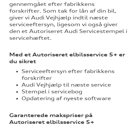
nementer til
gennemgået efter fabrikkens
forskrifter. Som tak for lån af din bil,
giver vi Audi Vejhjælp indtil næste
eret
serviceeftersyn, ligesom vi også giver
den et Autoriseret Audi Servicestempel i
mstpakke
servicehæftet.
Med et
Autoriseret elbilsservice 5+
er
ervice
du sikret
Serviceeftersyn efter fabrikkens
forskrifter
Audi Vejhjælp til næste service
Stempel i servicebog
test
Opdatering af nyeste software
l hjulskifte
Garanterede makspriser på
Autoriseret elbilsservice 5+