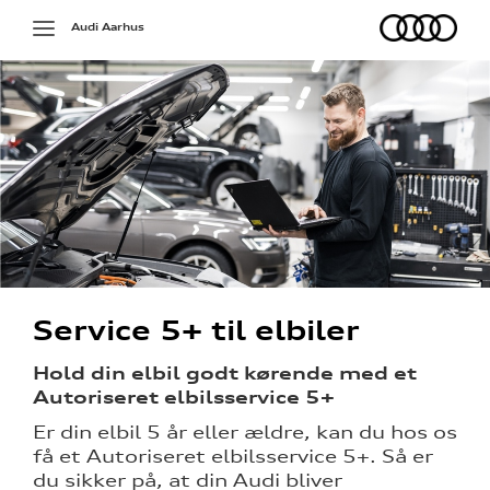
Audi
Toggle
Audi Aarhus
navigation
på værkstedet
Service 5+ til elbiler
g services
Hold din elbil godt kørende med et
Autoriseret elbilsservice 5+
over 5 år?
Er din elbil 5 år eller ældre, kan du hos os
l elbiler
få et Autoriseret elbilsservice 5+. Så er
du sikker på, at din Audi bliver