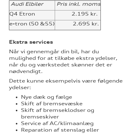
Audi Elbiler
Pris inkl. moms
Q4 Etron
2.195 kr.
e-tron (50 &55)
2.695 kr.
Ekstra services
Når vi gennemgår din bil, har du
mulighed for at tilkøbe ekstra ydelser,
når du og værkstedet skønner det er
nødvendigt.
re
Dette kunne eksempelvis være følgende
ydelser:
tik
Nye dæk og fælge
Skift af bremsevæske
Skift af bremseklodser og
bremseskiver
Service af AC/klimaanlæg
Reparation af stenslag eller