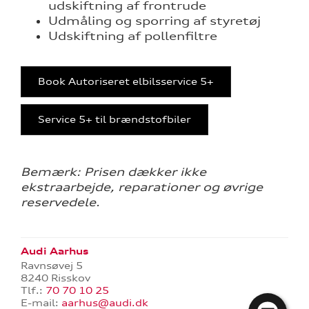
udskiftning af frontrude
Udmåling og sporring af styretøj
Udskiftning af pollenfiltre
Book
Autoriseret elbilsservice 5+
Service 5+ til brændstofbiler
Bemærk: Prisen dækker ikke
ekstraarbejde, reparationer og øvrige
reservedele.
Audi Aarhus
Ravnsøvej 5
8240 Risskov
Tlf.:
70 70 10 25
E-mail:
aarhus@audi.dk