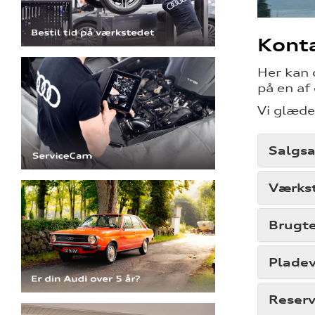
Kont
Her kan 
på en af
Vi glæde
Salgsa
Værks
Brugte
Plade
Reserv