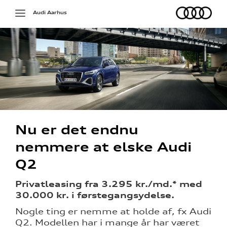
Audi
Toggle
Audi Aarhus
navigation
tur
ådgiver
Nu er det endnu
g
nemmere at elske Audi
- og
Q2
sing
Privatleasing fra 3.295 kr./md.* med
30.000 kr. i førstegangsydelse.
Nogle ting er nemme at holde af, fx Audi
Q2. Modellen har i mange år har været