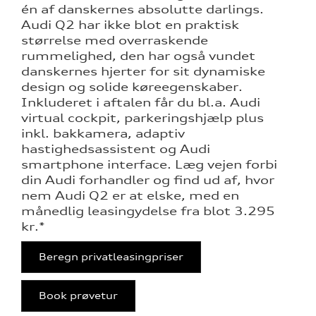
tron
én af danskernes absolutte darlings.
Audi Q2 har ikke blot en praktisk
ivatleasing
størrelse med overraskende
rummelighed, den har også vundet
tron
danskernes hjerter for sit dynamiske
design og solide køreegenskaber.
 med Clever
Inkluderet i aftalen får du bl.a. Audi
virtual cockpit, parkeringshjælp plus
tron
inkl. bakkamera, adaptiv
hastighedsassistent og Audi
smartphone interface. Læg vejen forbi
din Audi forhandler og find ud af, hvor
nem Audi Q2 er at elske, med en
månedlig leasingydelse fra blot 3.295
kr.*
Beregn privatleasingpriser
Book prøvetur