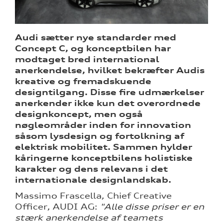
Audi sætter nye standarder med
Concept C, og konceptbilen har
ine
modtaget bred international
anerkendelse, hvilket bekræfter Audis
sociale
kreative og fremadskuende
designtilgang. Disse fire udmærkelser
anerkender ikke kun det overordnede
 Audi
designkoncept, men også
et
nøgleområder inden for innovation
såsom lysdesign og fortolkning af
elektrisk mobilitet. Sammen hylder
kåringerne konceptbilens holistiske
karakter og dens relevans i det
internationale designlandskab.
re
Massimo Frascella, Chief Creative
Officer, AUDI AG:
"Alle disse priser er en
tik
stærk anerkendelse af teamets