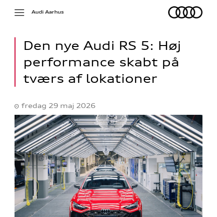
Audi
Toggle
Audi Aarhus
navigation
Den nye Audi RS 5: Høj
performance skabt på
tværs af lokationer
fredag 29 maj 2026