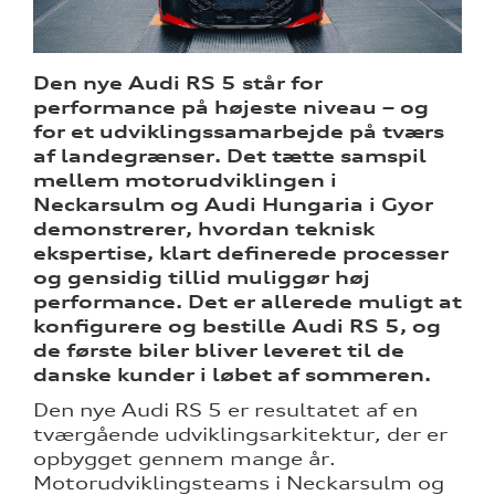
Den nye Audi RS 5 står for
performance på højeste niveau – og
ine
for et udviklingssamarbejde på tværs
af landegrænser. Det tætte samspil
sociale
mellem motorudviklingen i
Neckarsulm og Audi Hungaria i Gyor
demonstrerer, hvordan teknisk
 Audi
ekspertise, klart definerede processer
et
og gensidig tillid muliggør høj
performance. Det er allerede muligt at
konfigurere og bestille Audi RS 5, og
de første biler bliver leveret til de
danske kunder i løbet af sommeren.
Den nye Audi RS 5 er resultatet af en
re
tværgående udviklingsarkitektur, der er
opbygget gennem mange år.
tik
Motorudviklingsteams i Neckarsulm og