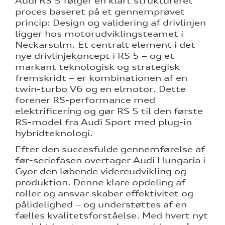
Audi RS 5 følger en klart struktureret
proces baseret på et gennemprøvet
princip: Design og validering af drivlinjen
ligger hos motorudviklingsteamet i
Neckarsulm. Et centralt element i det
nye drivlinjekoncept i RS 5 – og et
markant teknologisk og strategisk
fremskridt – er kombinationen af en
twin-turbo V6 og en elmotor. Dette
forener RS-performance med
elektrificering og gør RS 5 til den første
RS-model fra Audi Sport med plug-in
hybridteknologi.
Efter den succesfulde gennemførelse af
før-seriefasen overtager Audi Hungaria i
Gyor den løbende videreudvikling og
produktion. Denne klare opdeling af
roller og ansvar skaber effektivitet og
pålidelighed – og understøttes af en
fælles kvalitetsforståelse. Med hvert nyt