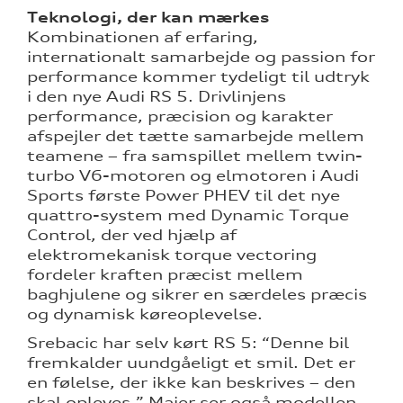
Teknologi, der kan mærkes
Kombinationen af erfaring,
internationalt samarbejde og passion for
performance kommer tydeligt til udtryk
i den nye Audi RS 5. Drivlinjens
performance, præcision og karakter
afspejler det tætte samarbejde mellem
teamene – fra samspillet mellem twin-
turbo V6-motoren og elmotoren i Audi
Sports første Power PHEV til det nye
quattro-system med Dynamic Torque
Control, der ved hjælp af
elektromekanisk torque vectoring
fordeler kraften præcist mellem
baghjulene og sikrer en særdeles præcis
og dynamisk køreoplevelse.
Srebacic har selv kørt RS 5: “Denne bil
fremkalder uundgåeligt et smil. Det er
en følelse, der ikke kan beskrives – den
skal opleves.” Majer ser også modellen